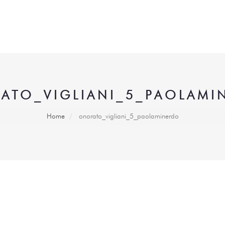
ATO_VIGLIANI_5_PAOLAMI
Home
onorato_vigliani_5_paolaminerdo