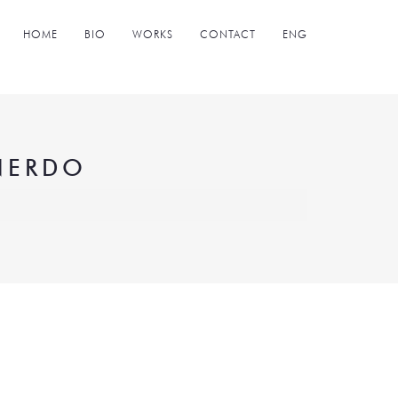
HOME
BIO
WORKS
CONTACT
ENG
NERDO